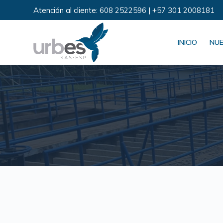
Atención al cliente:
608 2522596
|
+57 301 2008181
S
a
l
INICIO
NUE
t
a
r
a
l
c
o
n
t
e
n
i
d