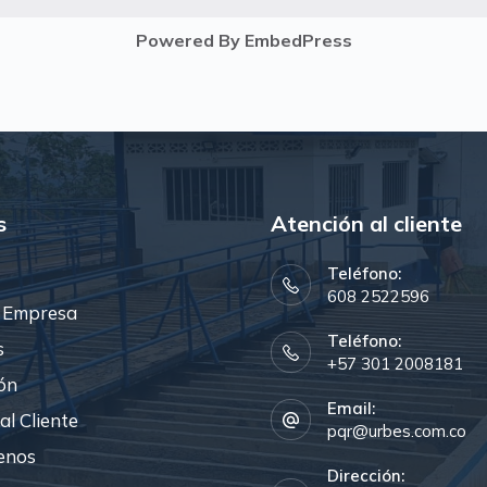
Powered By EmbedPress
s
Atención al cliente
Teléfono:
608 2522596
 Empresa
Teléfono:
s
+57 301 2008181
ón
Email:
al Cliente
pqr@urbes.com.co
enos
Dirección: